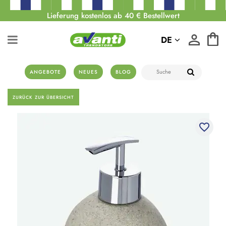
Lieferung kostenlos ab 40 € Bestellwert
DE
ANGEBOTE
NEUES
BLOG
ZURÜCK ZUR ÜBERSICHT
favorite_border