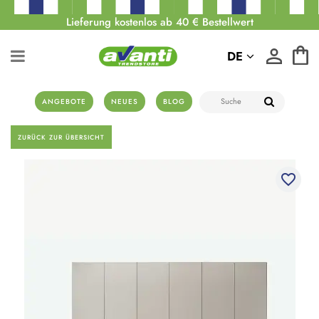
Lieferung kostenlos ab 40 € Bestellwert
DE
ANGEBOTE
NEUES
BLOG
ZURÜCK ZUR ÜBERSICHT
favorite_border