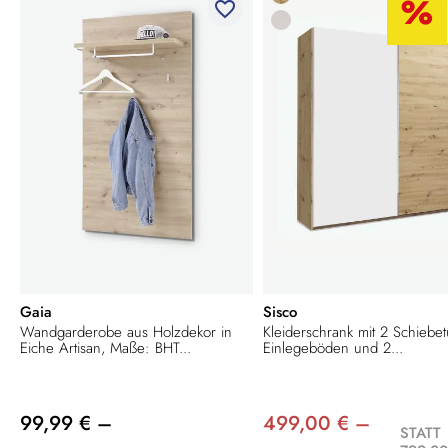
favorite_border
Gaia
Sisco
Wandgarderobe aus Holzdekor in
Kleiderschrank mit 2 Schiebet
Eiche Artisan, Maße: BHT...
Einlegeböden und 2...
99,99 € –
499,00 € –
STATT