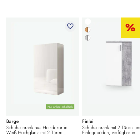
favorite_border
Nur online erhältlich
Barge
Finlei
Schuhschrank aus Holzdekor in
Schuhschrank mit 2 Türen un
Weiß Hochglanz mit 2 Türen...
Einlegeböden, verfügbar in...