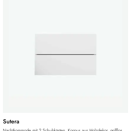
Sutera
Nachtkommode mit 2 Schubkästen, Korpus aus Holzdekor, grifflos.