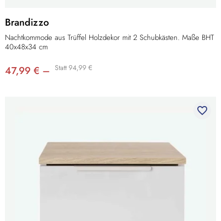
Brandizzo
Nachtkommode aus Trüffel Holzdekor mit 2 Schubkästen. Maße BHT
40x48x34 cm
Statt 94,99 €
47,99 € –
favorite_border