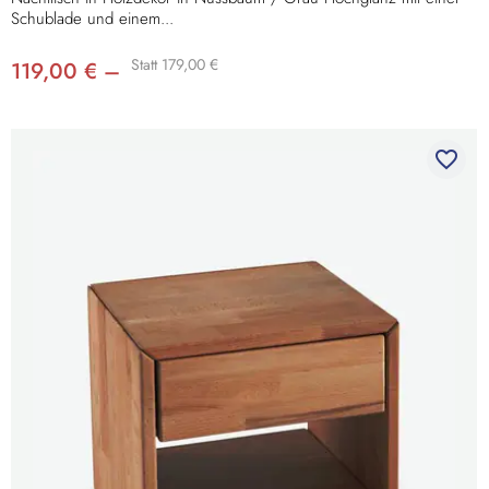
Schublade und einem...
Statt 179,00 €
119,00 € –
favorite_border