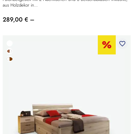
aus Holzdekor in...
289,00 € –
favorite_border