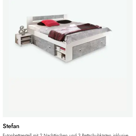
Stefan
Futonbettgestell mit 2 Nachttischen und 3 Bettschubkästen inklusive,