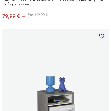
Verfügbar in drei...
Statt 149,00 €
79,99 € –
favorite_border