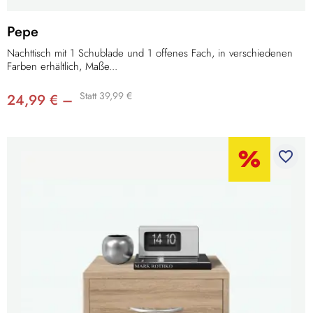
Pepe
Nachttisch mit 1 Schublade und 1 offenes Fach, in verschiedenen
Farben erhältlich, Maße...
Statt 39,99 €
24,99 € –
favorite_border