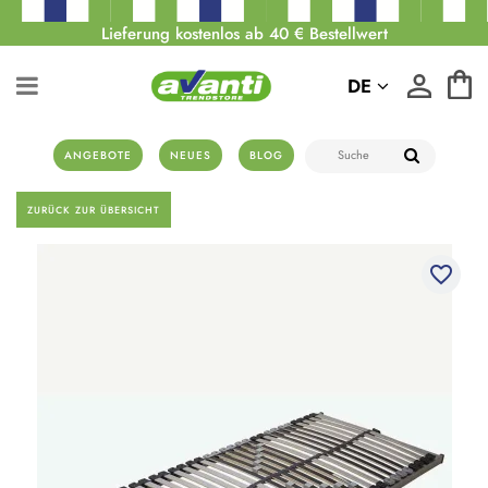
Lieferung kostenlos ab 40 € Bestellwert
DE
ANGEBOTE
NEUES
BLOG
ZURÜCK ZUR ÜBERSICHT
favorite_border