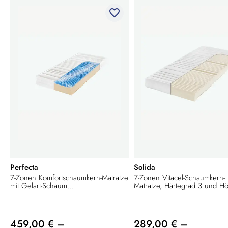
favorite_border
Perfecta
Solida
7-Zonen Komfortschaumkern-Matratze
7-Zonen Vitacel-Schaumkern-
mit Gelart-Schaum...
Matratze, Härtegrad 3 und Hö
459,00 € –
289,00 € –