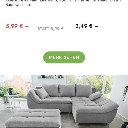
Weiße Keilrahmen Leinwand, 100 %
Pinselset mit Naturborsten
Baumwolle - in...
5,99 € –
2,49 € –
STATT 8,99 €
MEHR SEHEN