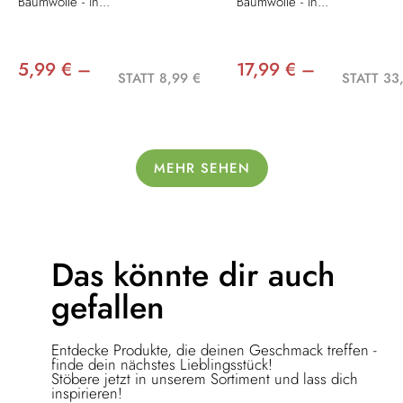
Baumwolle - in...
Baumwolle - in...
5,99 € –
17,99 € –
STATT 8,99 €
STATT 33
MEHR SEHEN
Das könnte dir
auch
gefallen
Entdecke Produkte, die deinen Geschmack treffen -
finde dein nächstes Lieblingsstück!
Stöbere jetzt in unserem Sortiment und lass dich
inspirieren!