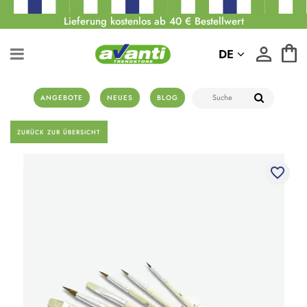
Lieferung kostenlos ab 40 € Bestellwert
DE
ANGEBOTE
NEUES
BLOG
ZURÜCK ZUR ÜBERSICHT
favorite_border