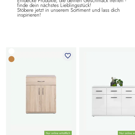
Entdecke Produkte, die deinen Geschmack treffen -
finde dein nächstes Lieblingsstück!
Stöbere jetzt in unserem Sortiment und lass dich
inspirieren!
favorite_border
Nur online erhältlich
Nur online er