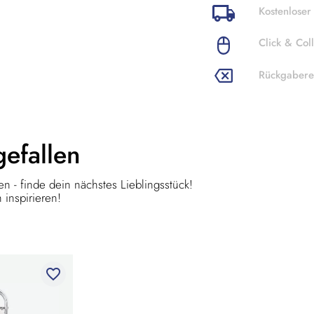
Kostenloser
Click & Coll
Rückgabere
gefallen
n - finde dein nächstes Lieblingsstück!
 inspirieren!
favorite_border