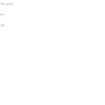
 Versand
ect
cht