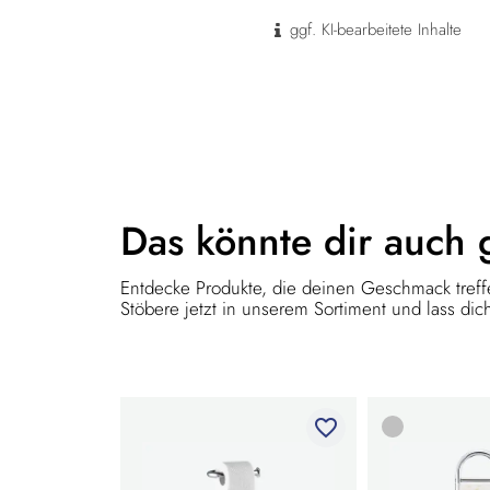
ggf. KI-bearbeitete Inhalte
Das könnte dir
auch 
Entdecke Produkte, die deinen Geschmack treffe
Stöbere jetzt in unserem Sortiment und lass dich
favorite_border