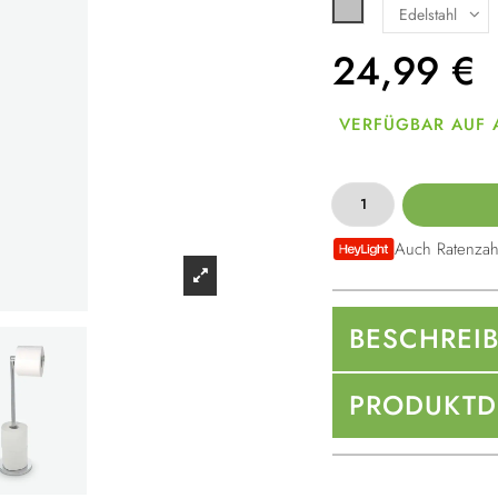
Silber
24,99
€
VERFÜGBAR AUF
Auch Ratenzah
BESCHREI
PRODUKTD