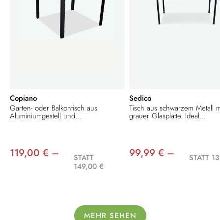
Copiano
Sedico
Garten- oder Balkontisch aus
Tisch aus schwarzem Metall m
Aluminiumgestell und...
grauer Glasplatte. Ideal...
119,00 € –
99,99 € –
STATT
STATT 13
149,00 €
MEHR SEHEN