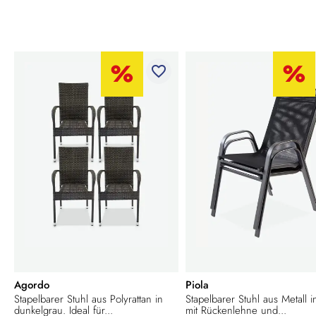
favorite_border
Agordo
Piola
Stapelbarer Stuhl aus Polyrattan in
Stapelbarer Stuhl aus Metall i
dunkelgrau. Ideal für...
mit Rückenlehne und...