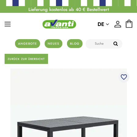
Lieferung kostenlos ab 40 € Bestellwert
DE
ANGEBOTE
NEUES
BLOG
ZURÜCK ZUR ÜBERSICHT
favorite_border