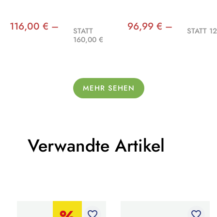
116,00 € –
96,99 € –
STATT
STATT 12
160,00 €
MEHR SEHEN
Verwandte Artikel
favorite_border
favorite_border