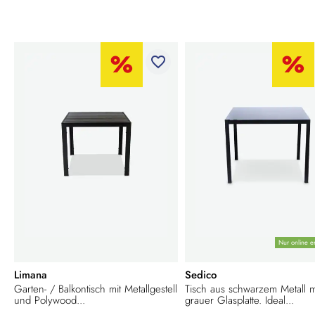
favorite_border
Nur online er
Limana
Sedico
Garten- / Balkontisch mit Metallgestell
Tisch aus schwarzem Metall m
und Polywood...
grauer Glasplatte. Ideal...