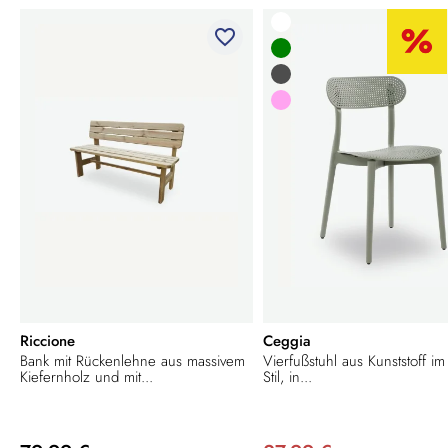
favorite_border
Riccione
Ceggia
Bank mit Rückenlehne aus massivem
Vierfußstuhl aus Kunststoff im
Kiefernholz und mit...
Stil, in...