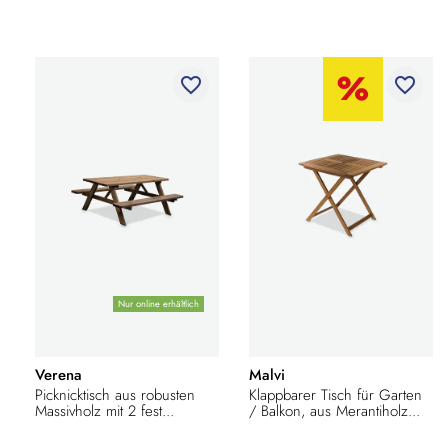
favorite_border
favorite_border
Nur online erhältlich
Verena
Malvi
Picknicktisch aus robusten
Klappbarer Tisch für Garten
Massivholz mit 2 fest...
/ Balkon, aus Merantiholz...