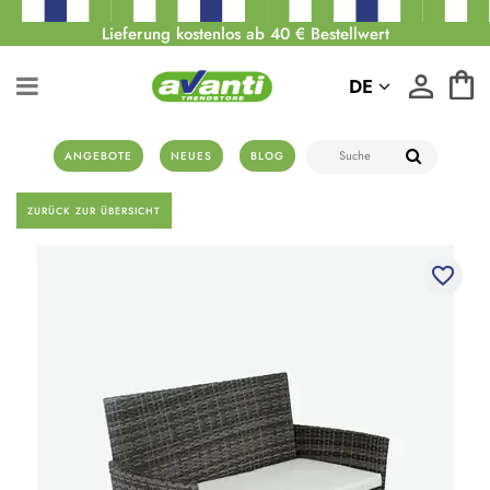
Lieferung kostenlos ab 40 € Bestellwert
DE
ANGEBOTE
NEUES
BLOG
ZURÜCK ZUR ÜBERSICHT
favorite_border