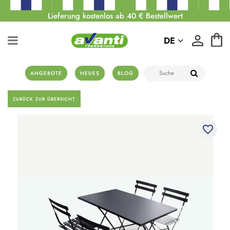
Lieferung kostenlos ab 40 € Bestellwert
DE
ANGEBOTE
NEUES
BLOG
ZURÜCK ZUR ÜBERSICHT
favorite_border