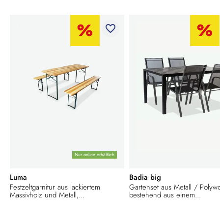
favorite_border
Nur online erhältlich
Luma
Badia big
Festzeltgarnitur aus lackiertem
Gartenset aus Metall / Polyw
Massivholz und Metall,...
bestehend aus einem...