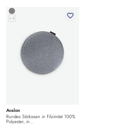
favorite_border
+ 3
Avalon
Rundes Sitzkissen in Filzimitat 100%
Polyester, in...