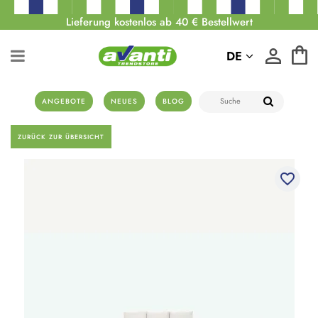
Lieferung kostenlos ab 40 € Bestellwert
DE
ANGEBOTE
NEUES
BLOG
ZURÜCK ZUR ÜBERSICHT
favorite_border