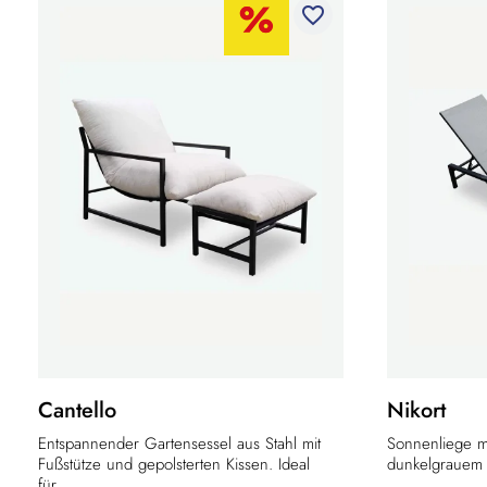
favorite_border
Cantello
Nikort
Entspannender Gartensessel aus Stahl mit
Sonnenliege mi
Fußstütze und gepolsterten Kissen. Ideal
dunkelgrauem M
für...