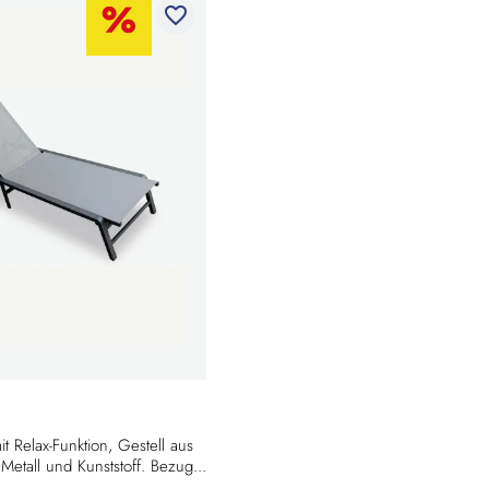
favorite_border
t Relax-Funktion, Gestell aus
etall und Kunststoff. Bezug...