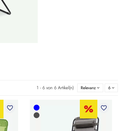
1 - 6 von 6 Artikel(n)
Relevanz
6
favorite_border
favorite_border