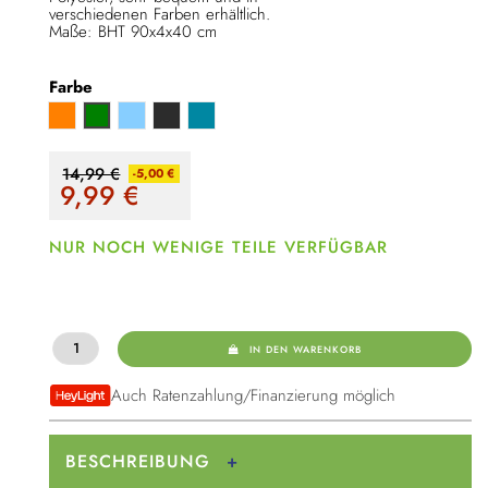
verschiedenen Farben erhältlich.
Maße: BHT 90x4x40 cm
Farbe
Orange
Hellblau
Anthrazit
Petrol
Grün
14,99 €
-5,00 €
9,99
€
NUR NOCH WENIGE TEILE VERFÜGBAR
IN DEN WARENKORB
Auch Ratenzahlung/Finanzierung möglich
BESCHREIBUNG