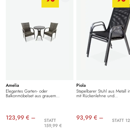
Amelia
Piola
Elegantes Garten- oder
Stapelbarer Stuhl aus Metall i
Balkonmöbelset aus grauem...
mit Rückenlehne und...
123,99 € –
93,99 € –
STATT
STATT 12
159,99 €