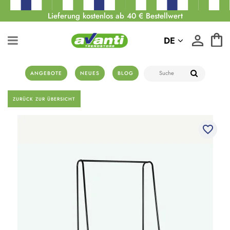
Lieferung kostenlos ab 40 € Bestellwert
DE
ANGEBOTE
NEUES
BLOG
ZURÜCK ZUR ÜBERSICHT
favorite_border