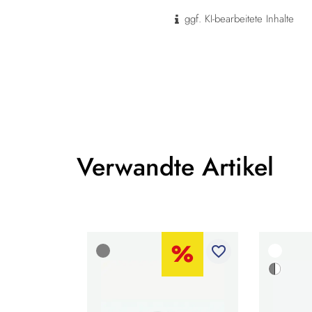
ggf. KI-bearbeitete Inhalte
Verwandte Artikel
favorite_border