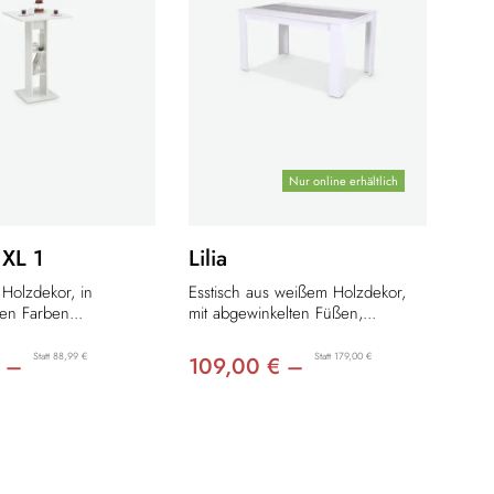
Nur online erhältlich
 XL 1
Lilia
 Holzdekor, in
Esstisch aus weißem Holzdekor,
en Farben...
mit abgewinkelten Füßen,...
Statt 88,99 €
Statt 179,00 €
 –
109,00 € –