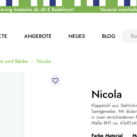
ferung kostenlos ab 40 € Bestellwert
Versand innerhalb
KTE
ANGEBOTE
NEUES
BLOG
le und Bänke
Nicola
favorite_border
Nicola
Klappstuhl aus Stahlroh
Samtgewebe. Mit dickem 
in zwei verschiedenen 
Maße BHT ca. 45x81x4
Farbe
Material
Ma