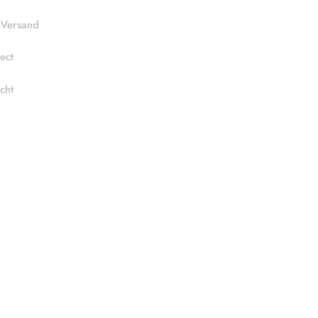
 Versand
ect
cht