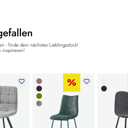
gefallen
n - finde dein nächstes Lieblingsstück!
 inspirieren!
favorite_border
favorite_border