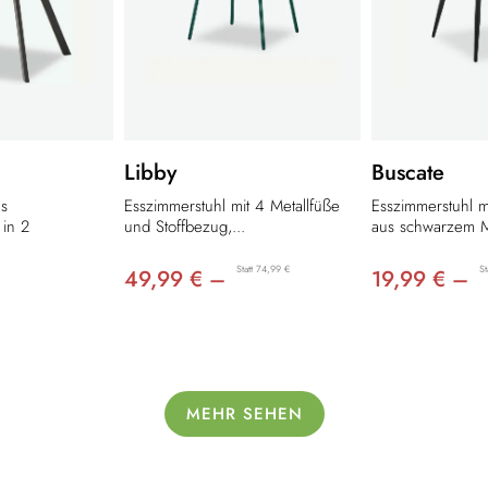
Libby
Buscate
us
Esszimmerstuhl mit 4 Metallfüße
Esszimmerstuhl m
 in 2
und Stoffbezug,...
aus schwarzem Me
Statt 74,99 €
St
49,99 € –
19,99 € –
MEHR SEHEN