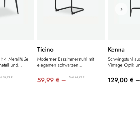
Ticino
Kenna
it 4 Metallfüße
Moderner Esszimmerstuhl mit
Schwingstuhl aus
tall und...
eleganten schwarzen...
Vintage Optik un
att 39,99 €
Statt 94,99 €
59,99 € –
129,00 € –