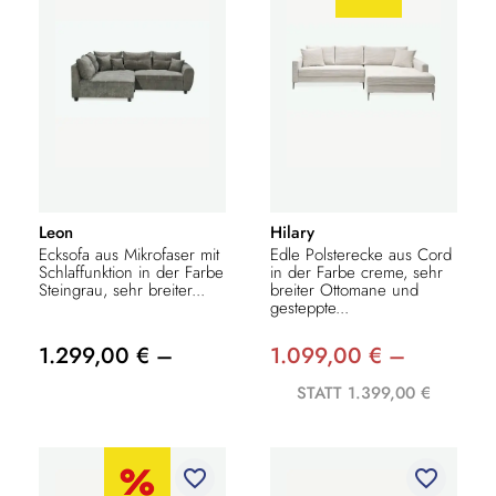
Leon
Hilary
Ecksofa aus Mikrofaser mit
Edle Polsterecke aus Cord
Schlaffunktion in der Farbe
in der Farbe creme, sehr
Steingrau, sehr breiter...
breiter Ottomane und
gesteppte...
1.299,00 € –
1.099,00 € –
STATT 1.399,00 €
favorite_border
favorite_border