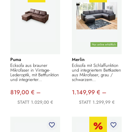
Nur online erhältlich
Puma
Merlin
Ecksofa aus brauner
Ecksofa mit Schlaffunktion
Mikrofaser in Vintage-
und integriertem Bettkasten
Lederoptik, mit Bettfunktion
aus Mikrofaser, grau /
und integrierter...
schwarzem...
819,00 € –
1.149,99 € –
STATT 1.029,00 €
STATT 1.299,99 €
favorite_border
favorite_border