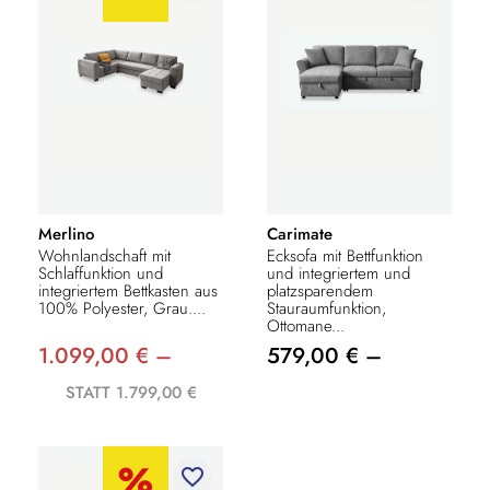
Merlino
Carimate
Wohnlandschaft mit
Ecksofa mit Bettfunktion
Schlaffunktion und
und integriertem und
integriertem Bettkasten aus
platzsparendem
100% Polyester, Grau....
Stauraumfunktion,
Ottomane...
1.099,00 € –
579,00 € –
STATT 1.799,00 €
favorite_border