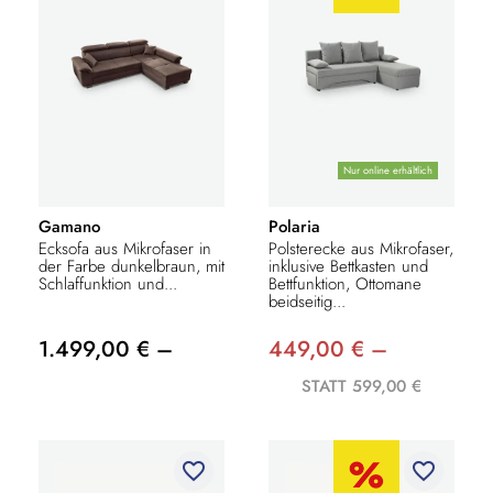
Nur online erhältlich
Gamano
Polaria
Ecksofa aus Mikrofaser in
Polsterecke aus Mikrofaser,
der Farbe dunkelbraun, mit
inklusive Bettkasten und
Schlaffunktion und...
Bettfunktion, Ottomane
beidseitig...
1.499,00 € –
449,00 € –
STATT 599,00 €
favorite_border
favorite_border