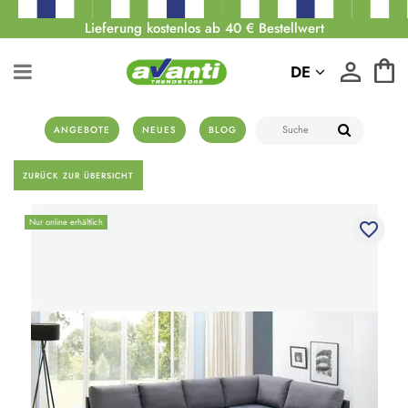
Lieferung kostenlos ab 40 € Bestellwert
DE
ANGEBOTE
NEUES
BLOG
ZURÜCK ZUR ÜBERSICHT
Nur online erhältlich
favorite_border