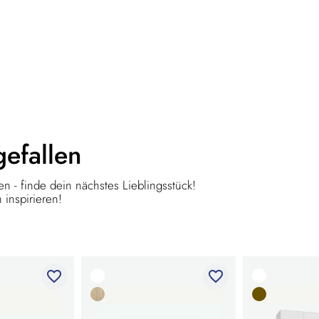
gefallen
n - finde dein nächstes Lieblingsstück!
 inspirieren!
favorite_border
favorite_border