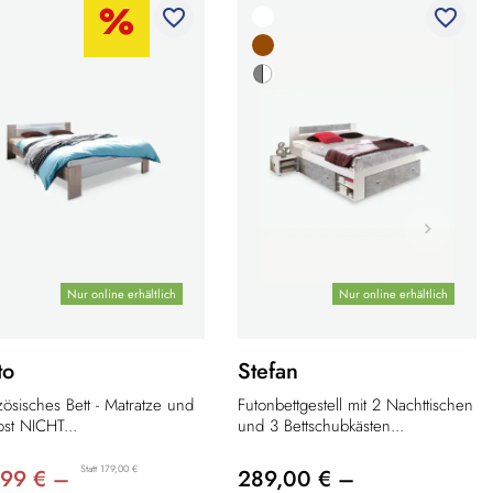
favorite_border
favorite_border
Nur online erhältlich
Nur online erhältlich
to
Stefan
zösisches Bett - Matratze und
Futonbettgestell mit 2 Nachttischen
ost NICHT...
und 3 Bettschubkästen...
Statt 179,00 €
,99 € –
289,00 € –