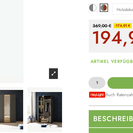
Weiß / grau
Grau / braun
369,00 €
-174,01 €
194,
ARTIKEL VERFÜG
Auch Ratenzah
BESCHREI