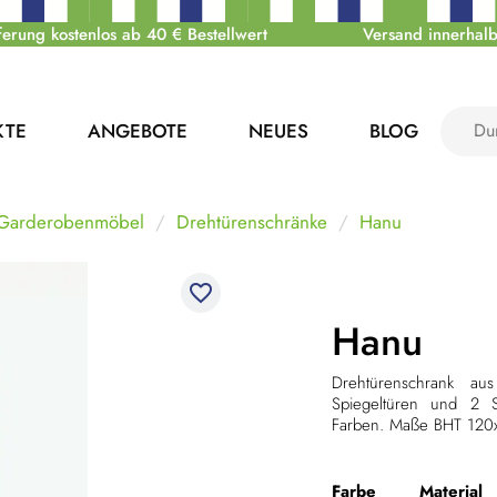
ferung kostenlos ab 40 € Bestellwert
Versand innerhalb
KTE
ANGEBOTE
NEUES
BLOG
 Garderobenmöbel
Drehtürenschränke
Hanu
favorite_border
Hanu
Drehtürenschrank au
Spiegeltüren und 2 S
Farben. Maße
BHT 120
Farbe
Material