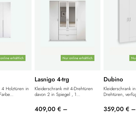
online erhältlich
Nur online erhältlich
Nur
Lasnigo 4-trg
Dubino
t 4 Holztüren in
Kleiderschrank mit 4-Drehtüren
Kleiderschrank i
Farbe...
davon 2 in Spiegel , 1...
Drehtüren, verfüg
409,00 € –
359,00 € –