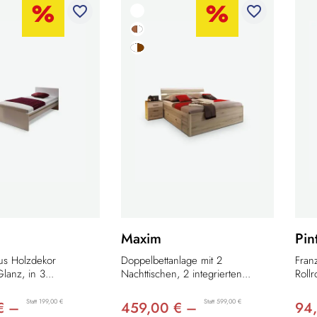
favorite_border
favorite_border
Maxim
Pin
aus Holzdekor
Doppelbettanlage mit 2
Fran
anz, in 3...
Nachttischen, 2 integrierten...
Rollr
Statt 199,00 €
Statt 599,00 €
€ –
459,00 € –
94