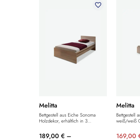
favorite_border
Melitta
Melitta
Bettgestell aus Eiche Sonoma
Bettgestell 
Holzdekor, erhältlich in 3...
weiß/weiß Gl
189,00 € –
169,00 