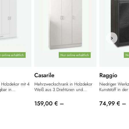
 online erhältlich
Nur online erhältlich
Nu
Casarile
Raggio
n Holzdekor mit 4
Mehrzweckschrank in Holzdekor
Niedriger Werk
bar in...
Weiß aus 3 Drehtüren und...
Kunststoff in der
159,00 € –
74,99 € –