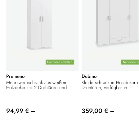
Nur online erhältlich
Nur online er
Premeno
Dubino
Mehrzweckschrank aus weißem
Kleiderschrank in Holzdekor m
Holzdekor mit 2 Drehtüren und...
Drehtüren, verfügbar in...
94,99 € –
359,00 € –