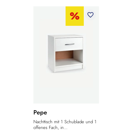
favorite_border
Pepe
Nachttisch mit 1 Schublade und 1
offenes Fach, in...