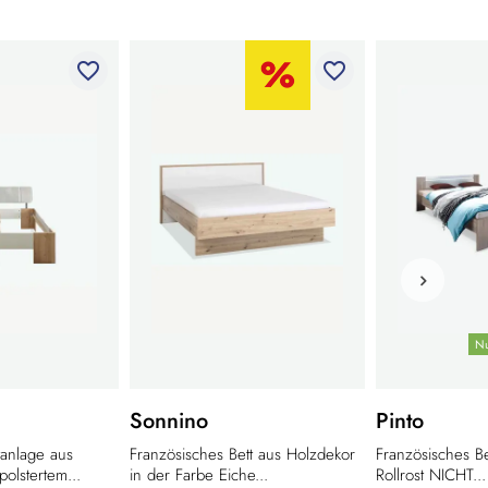
favorite_border
favorite_border
Nu
Sonnino
Pinto
tanlage aus
Französisches Bett aus Holzdekor
Französisches Be
olstertem...
in der Farbe Eiche...
Rollrost NICHT...