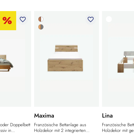
favorite_border
favorite_border
Maxima
Lina
 oder Doppelbett
Französische Bettanlage aus
Französische Bet
siv in...
Holzdekor mit 2 integrierten...
Holzdekor mit gep