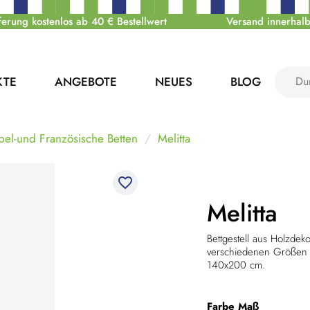
ferung kostenlos ab 40 € Bestellwert
Versand innerhalb
KTE
ANGEBOTE
NEUES
BLOG
el-und Französische Betten
Melitta
favorite_border
Melitta
Bettgestell aus Holzdek
verschiedenen Größen e
140x200 cm.
Farbe
Maß