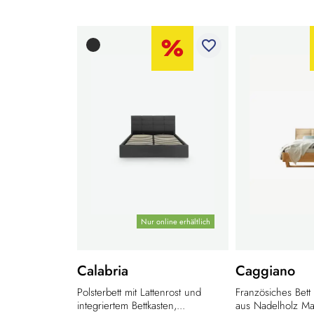
favorite_border
Nur online erhältlich
Calabria
Caggiano
Polsterbett mit Lattenrost und
Französiches Bett
integriertem Bettkasten,...
aus Nadelholz Mas