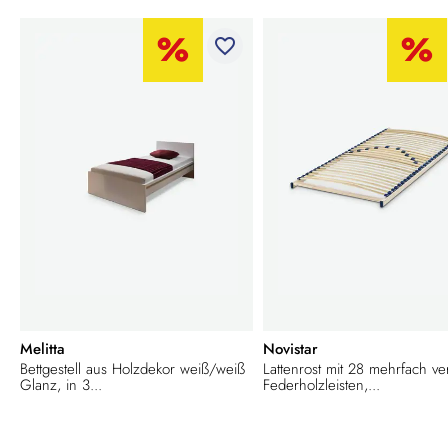
favorite_border
Melitta
Novistar
Bettgestell aus Holzdekor weiß/weiß
Lattenrost mit 28 mehrfach ve
Glanz, in 3...
Federholzleisten,...