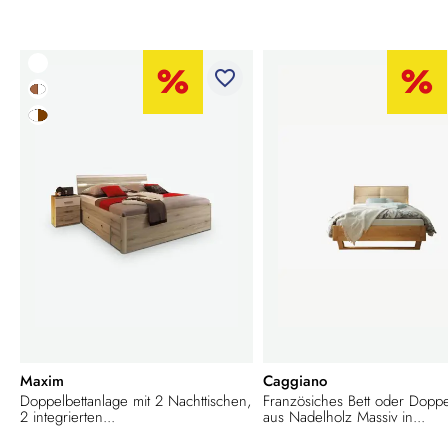
favorite_border
Maxim
Caggiano
Doppelbettanlage mit 2 Nachttischen,
Französiches Bett oder Doppe
2 integrierten...
aus Nadelholz Massiv in...