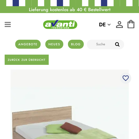
Lieferung kostenlos ab 40 € Bestellwert
DE
ANGEBOTE
NEUES
BLOG
ZURÜCK ZUR ÜBERSICHT
favorite_border