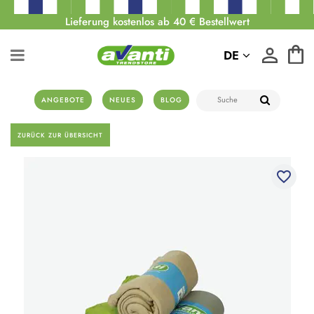
Lieferung kostenlos ab 40 € Bestellwert
DE
ANGEBOTE
NEUES
BLOG
ZURÜCK ZUR ÜBERSICHT
favorite_border