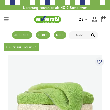
Lieferung kostenlos ab 40 € Bestellwert
DE
ANGEBOTE
NEUES
BLOG
ZURÜCK ZUR ÜBERSICHT
favorite_border