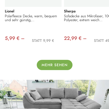
Lionel
Sherpa
Polarfleece Decke, warm, bequem
Sofadecke aus Mikrofaser, 1
und sehr günstig,...
Polyester, extrem weich...
5,99 € –
22,99 € –
STATT 9,99 €
STATT 49
MEHR SEHEN