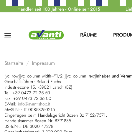
Händler seit 100 Jahren - Online seit 2015
Lie
RÄUME
PRODU
Startseite
Impressum
[vc_row][vc_column width="1/2"][vc_column_text]
Inhaber und Verantw
Geschäftsführer: Roland Fuchs
Industriezone 15, I-39021 Latsch (BZ)
Tel: +39 0473 72 35 50
Fax: +39 0473 72 36 00
E-Mail:
info@avantishop.it
MwSt.Nr.: IT 00853250215
Eingetragen beim Handelsgericht Bozen Bz 7152/7571,
Handelskammer Bozen Nr. BZ91885
USt-IdNr.: DE 3020 47278