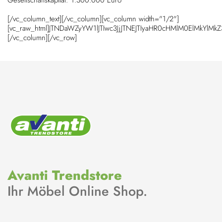
Gesellschaftskapital: 1.300.000 Euro
[/vc_column_text][/vc_column][vc_column width="1/2"]
[vc_raw_html]JTNDaWZyYW1lJTIwc3JjJTNEJTIyaHR0cHMlM0ElMkY
[/vc_column][/vc_row]
Avanti Trendstore
Ihr Möbel Online Shop.