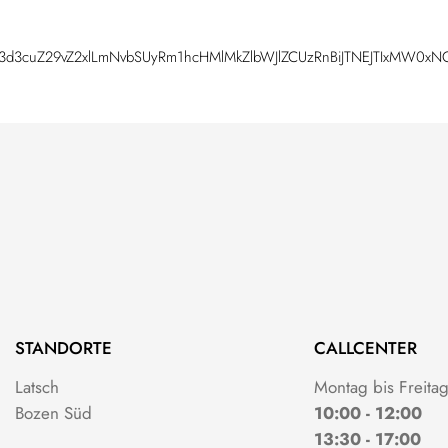
lMkZ3d3cuZ29vZ2xlLmNvbSUyRm1hcHMlMkZlbWJlZCUzRnBiJTNEJTIxMW
STANDORTE
CALLCENTER
Latsch
Montag bis Freita
Bozen Süd
10:00 - 12:00
13:30 - 17:00