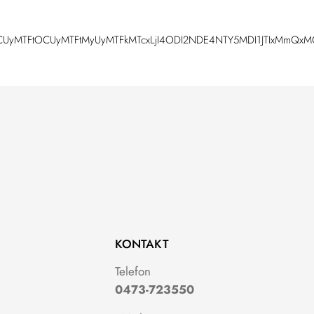
0xNCUyMTFtOCUyMTFtMyUyMTFkMTcxLjI4ODI2NDE4NTY5MDI1JTIxMmQxM
KONTAKT
g
Telefon
0473-723550