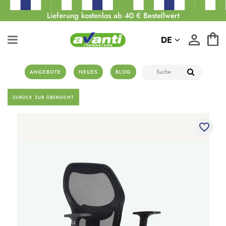
Lieferung kostenlos ab 40 € Bestellwert
DE
ANGEBOTE
NEUES
BLOG
ZURÜCK ZUR ÜBERSICHT
favorite_border