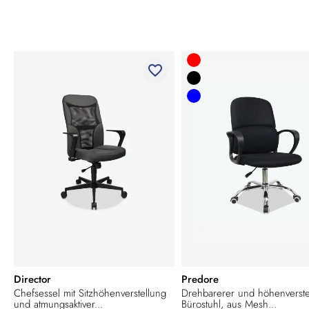
favorite_border
Director
Predore
Chefsessel mit Sitzhöhenverstellung
Drehbarerer und höhenverste
und atmungsaktiver...
Bürostuhl, aus Mesh...