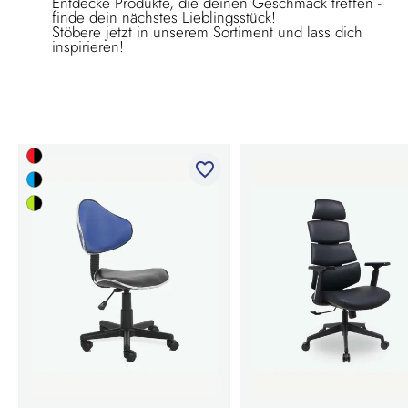
Entdecke Produkte, die deinen Geschmack treffen -
finde dein nächstes Lieblingsstück!
Stöbere jetzt in unserem Sortiment und lass dich
inspirieren!
favorite_border