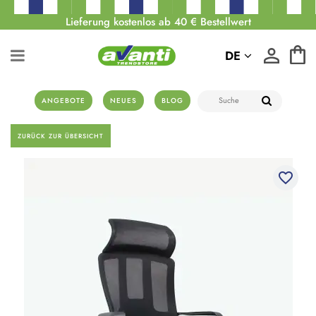
Lieferung kostenlos ab 40 € Bestellwert
DE
ANGEBOTE
NEUES
BLOG
ZURÜCK ZUR ÜBERSICHT
favorite_border