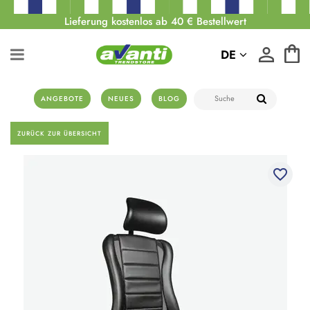
Lieferung kostenlos ab 40 € Bestellwert
DE
ANGEBOTE
NEUES
BLOG
ZURÜCK ZUR ÜBERSICHT
favorite_border