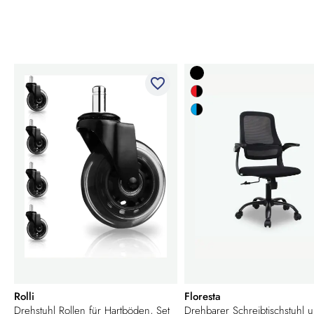
favorite_border
Rolli
Floresta
Drehstuhl Rollen für Hartböden, Set
Drehbarer Schreibtischstuhl 