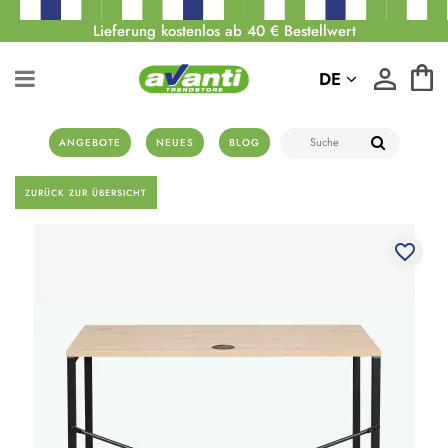
Lieferung kostenlos ab 40 € Bestellwert
DE
ANGEBOTE
NEUES
BLOG
ZURÜCK ZUR ÜBERSICHT
favorite_border