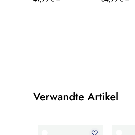
Verwandte Artikel
favorite_border