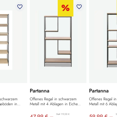
favorite_border
favorite_border
Partanna
Partanna
 schwarzem
Offenes Regal in schwarzem
Offenes Regal i
geböden in...
Metall mit 4 Ablagen in Eiche...
Metall mit 6 Abla
Statt 119,00 €
S
47,99 € –
59,99 € –