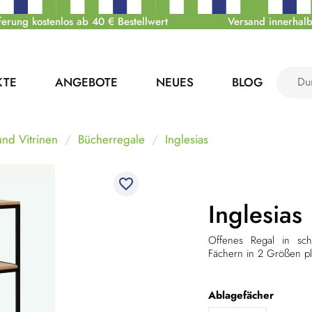
ferung kostenlos ab 40 € Bestellwert
Versand innerhalb
KTE
ANGEBOTE
NEUES
BLOG
nd Vitrinen
Bücherregale
Inglesias
favorite_border
Inglesias
Offenes Regal in sc
Fächern in 2 Größen pl
Ablagefächer