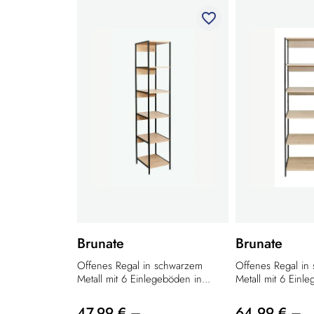
favorite_border
Brunate
Brunate
Offenes Regal in schwarzem
Offenes Regal in
Metall mit 6 Einlegeböden in...
Metall mit 6 Einle
47,99 € –
64,99 € –