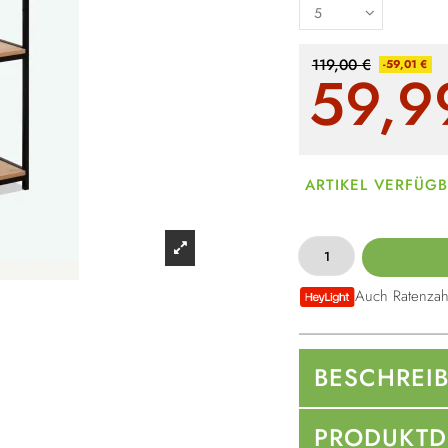
119,00 €
-59,01 €
59,9
ARTIKEL VERFÜG
Auch Ratenzah
BESCHREI
PRODUKTD