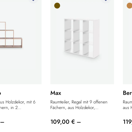
o
Max
Be
us Holzdekor, mit 6
Raumteiler, Regal mit 9 offenen
Raum
ern, in 2...
Fächern, aus Holzdekor,...
aus H
 –
109,00 € –
119