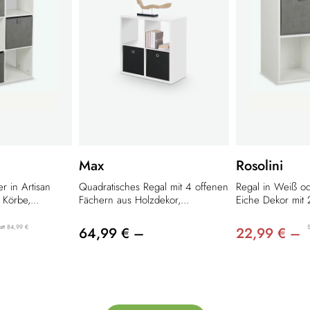
Max
Rosolini
r in Artisan
Quadratisches Regal mit 4 offenen
Regal in Weiß od
 Körbe,...
Fächern aus Holzdekor,...
Eiche Dekor mit 2
att 84,99 €
S
64,99 € –
22,99 € –