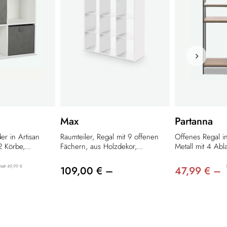
Max
Partanna
er in Artisan
Raumteiler, Regal mit 9 offenen
Offenes Regal 
 Körbe,...
Fächern, aus Holzdekor,...
Metall mit 4 Abl
tatt 49,99 €
109,00 € –
47,99 € –