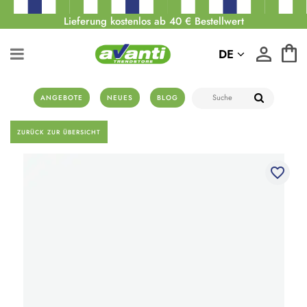
Lieferung kostenlos ab 40 € Bestellwert
DE
ANGEBOTE
NEUES
BLOG
ZURÜCK ZUR ÜBERSICHT
favorite_border