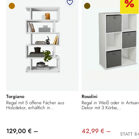
favorite_border
Torgiano
Rosolini
Regal mit 5 offene Fächer aus
Regal in Weiß oder in Artisa
Holzdekor, erhältlich in...
Dekor mit 3 Körbe,...
129,00 € –
42,99 € –
STATT 8