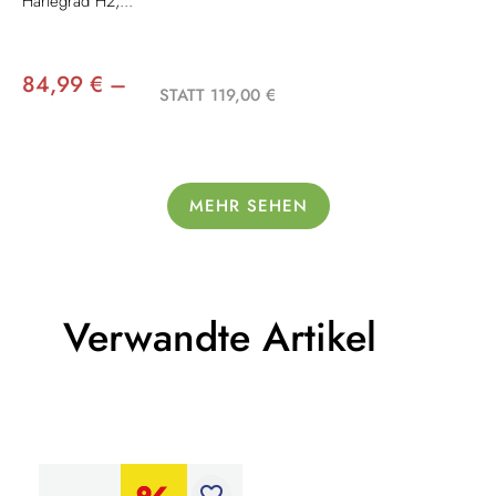
Härtegrad H2,...
84,99 € –
STATT 119,00 €
MEHR SEHEN
Verwandte Artikel
favorite_border