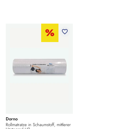
favorite_border
Dorno
Rollmatratze in Schaumstoff, mittlerer