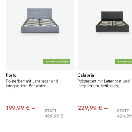
Nur online erhältlich
Nur online er
Porto
Calabria
Polsterbett mit Lattenrost und
Polsterbett mit Lattenrost und
integriertem Bettkasten,...
integriertem Bettkasten,...
199,99 € –
229,99 € –
STATT
STATT
499,99 €
424,99