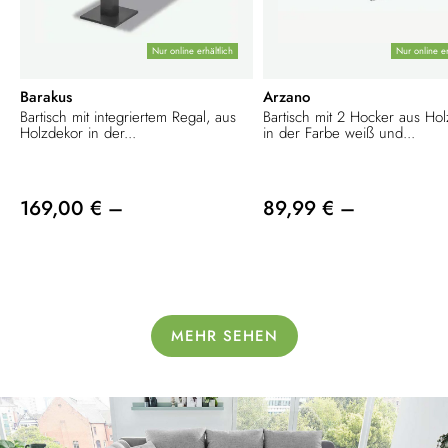
Nur online erhältlich
Nur online er
Barakus
Arzano
Bartisch mit integriertem Regal, aus
Bartisch mit 2 Hocker aus Ho
Holzdekor in der...
in der Farbe weiß und...
169,00 € –
89,99 € –
MEHR SEHEN