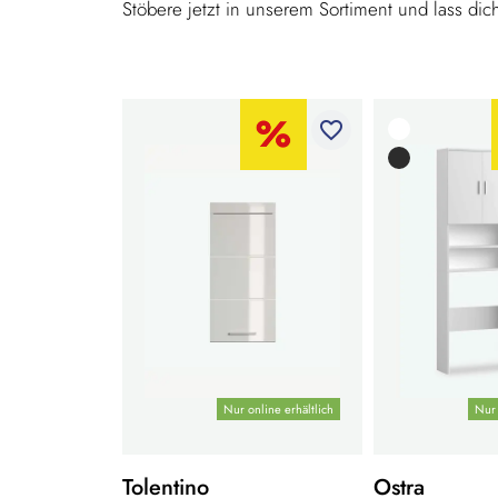
Stöbere jetzt in unserem Sortiment und lass dich
favorite_border
Nur online erhältlich
Nur 
Tolentino
Ostra