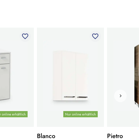
favorite_border
favorite_border
 online erhältlich
Nur online erhältlich
Blanco
Pietro