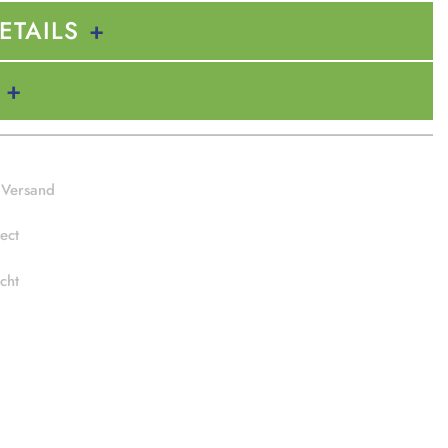
ETAILS
 Versand
ect
cht