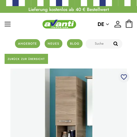
Lieferung kostenlos ab 40 € Bestellwert
DE
ANGEBOTE
NEUES
BLOG
ZURÜCK ZUR ÜBERSICHT
favorite_border