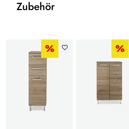
Zubehör
favorite_border