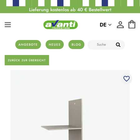
Lieferung kostenlos ab 40 € Bestellwert
DE
ANGEBOTE
NEUES
BLOG
ZURÜCK ZUR ÜBERSICHT
favorite_border