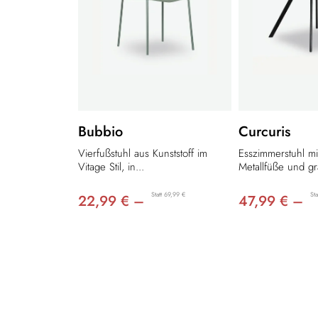
Bubbio
Curcuris
Vierfußstuhl aus Kunststoff im
Esszimmerstuhl m
Vitage Stil, in...
Metallfüße und gr
Statt 69,99 €
St
22,99 € –
47,99 € –