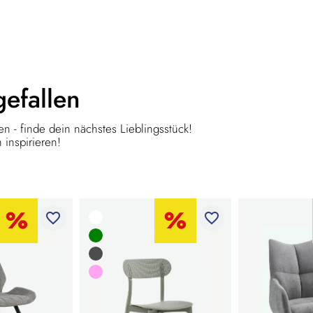
gefallen
n - finde dein nächstes Lieblingsstück!
 inspirieren!
favorite_border
favorite_border