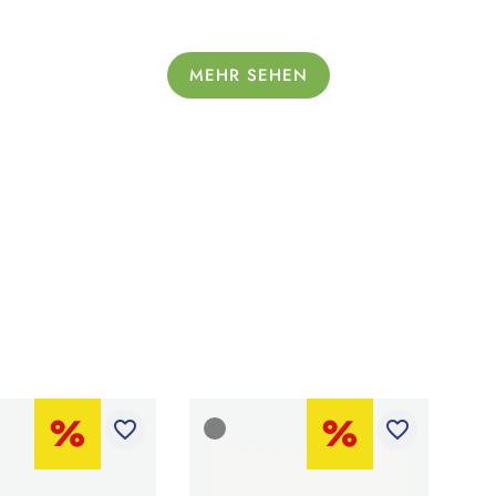
MEHR SEHEN
favorite_border
favorite_border