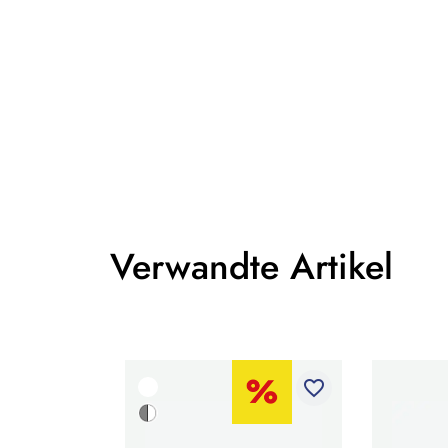
Verwandte Artikel
favorite_border