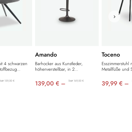
Amando
Toceno
it 4 schwarzen
Barhocker aus Kunstleder,
Esszimmerstuhl 
offbezug...
höhenverstellbar, in 2...
Metallfüße und S
Statt 159,00 €
Statt 169,00 €
139,00 € –
39,99 € –