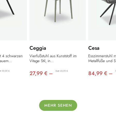
Ceggia
Cesa
it 4 schwarzen
Vierfußstuhl aus Kunststoff im
Esszimmerstuhl m
auem...
Vitage Stil, in...
Metallfüße und St
att 99,99 €
Statt 69,99 €
27,99 € –
84,99 € –
MEHR SEHEN