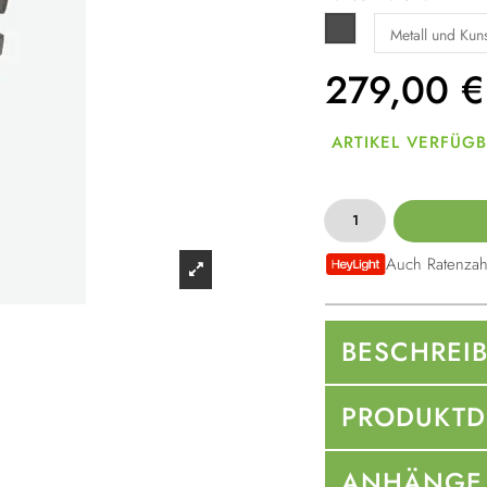
Dunkelgrau
279,00
€
ARTIKEL VERFÜG
Auch Ratenzah
BESCHREI
PRODUKTD
ANHÄNGE