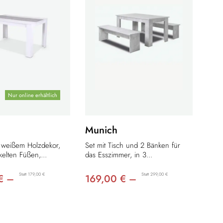
Nur online erhältlich
Munich
s weißem Holzdekor,
Set mit Tisch und 2 Bänken für
elten Füßen,...
das Esszimmer, in 3...
Statt 179,00 €
Statt 299,00 €
€ –
169,00 € –