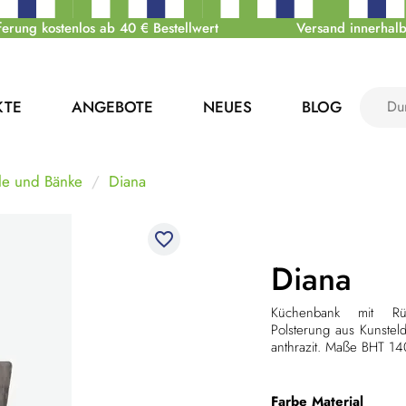
ferung kostenlos ab 40 € Bestellwert
Versand innerhalb
KTE
ANGEBOTE
NEUES
BLOG
le und Bänke
Diana
favorite_border
Diana
Küchenbank mit Rück
Polsterung aus Kunsteld
anthrazit. Maße BHT 1
Farbe
Material