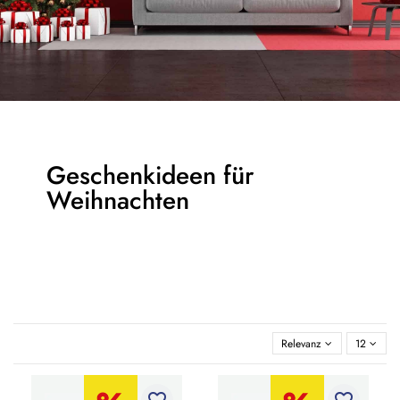
Geschenkideen für
Weihnachten
Relevanz
12
favorite_border
favorite_border