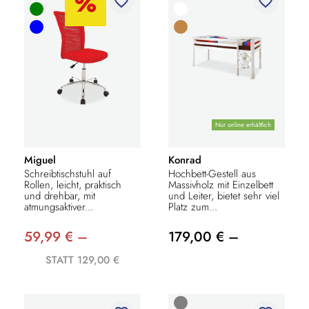
favorite_border
favorite_border
Nur online erhältlich
Miguel
Konrad
Schreibtischstuhl auf
Hochbett-Gestell aus
Rollen, leicht, praktisch
Massivholz mit Einzelbett
und drehbar, mit
und Leiter, bietet sehr viel
atmungsaktiver...
Platz zum...
59,99 € –
179,00 € –
STATT 129,00 €