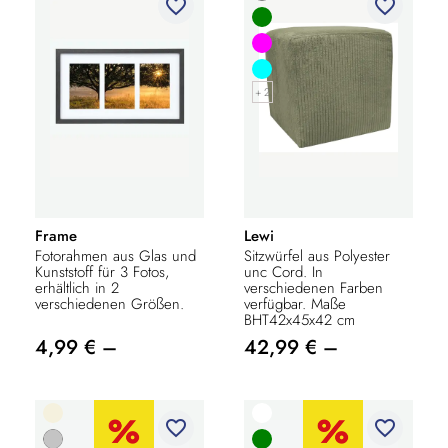
favorite_border
favorite_border
+ 2
Frame
Lewi
Fotorahmen aus Glas und
Sitzwürfel aus Polyester
Kunststoff für 3 Fotos,
unc Cord. In
erhältlich in 2
verschiedenen Farben
verschiedenen Größen.
verfügbar. Maße
BHT42x45x42 cm
4,99 € –
42,99 € –
favorite_border
favorite_border