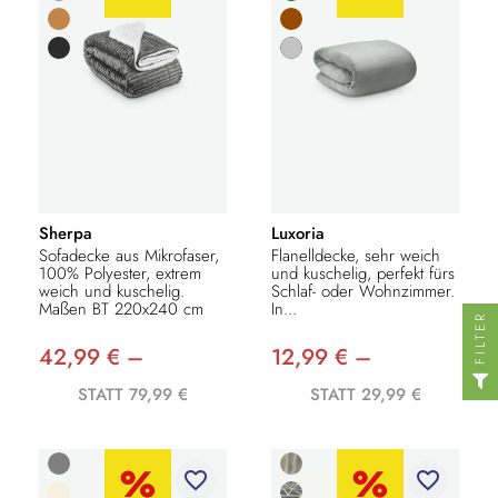
Sherpa
Luxoria
Sofadecke aus Mikrofaser,
Flanelldecke, sehr weich
100% Polyester, extrem
und kuschelig, perfekt fürs
weich und kuschelig.
Schlaf- oder Wohnzimmer.
Maßen BT 220x240 cm
In...
FILTER
42,99 € –
12,99 € –
STATT 79,99 €
STATT 29,99 €
favorite_border
favorite_border