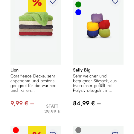
favorite_border
favorite_border
Lion
Sally Big
Coralfleece Decke, sehr
Sehr weicher und
angenehm und bestens
bequemer Sitzsack, aus
geeignet für die warmen
Microfaser gefüllt mit
und kalten...
Polystyrolkugeln, in...
9,99 € –
84,99 € –
STATT
29,99 €