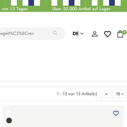
 von 1-2 Tagen
Über 20.000 Artikel auf Lager
DE
0
1 - 13 von 13 Artikel(n)
13
favorite_border