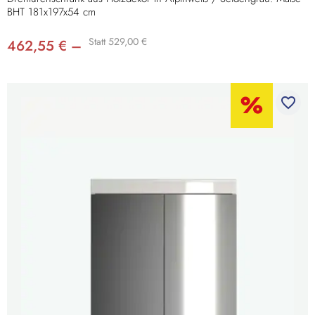
BHT 181x197x54 cm
Statt 529,00 €
462,55 € –
favorite_border