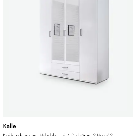
Kalle
Kleiderschrank aus Holzdekor mit 4 Drehtüren, 2 Holz-/ 2