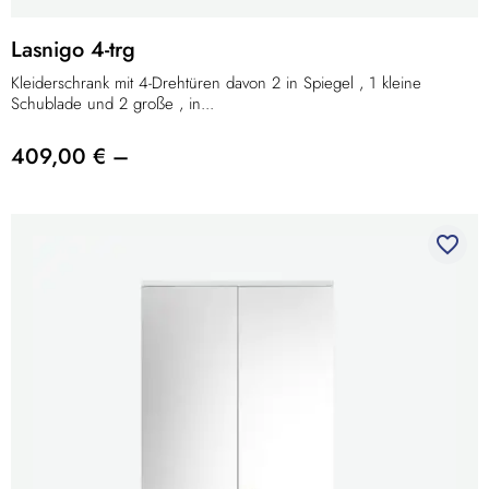
Lasnigo 4-trg
Kleiderschrank mit 4-Drehtüren davon 2 in Spiegel , 1 kleine
Schublade und 2 große , in...
409,00 € –
favorite_border