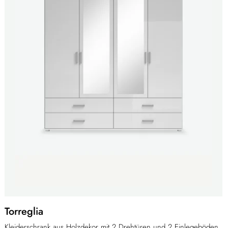
Torreglia
Kleiderschrank aus Holzdekor mit 2 Drehtüren und 2 Einlegeböden,