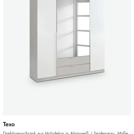
Texo
Drehtürenschrank aus Holzdekor in Alpinweiß / Seidengrau. Maße