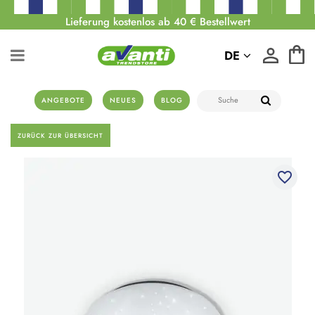
Lieferung kostenlos ab 40 € Bestellwert
DE
ANGEBOTE
NEUES
BLOG
ZURÜCK ZUR ÜBERSICHT
favorite_border