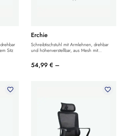
Erchie
 drehbar
Schreibtischstuhl mit Armlehnen, drehbar
tem Sitz
und höhenverstellbar, aus Mesh mit...
54,99 € –
favorite_border
favorite_border