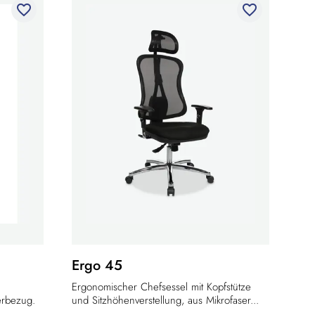
favorite_border
favorite_border
Ergo 45
Ergonomischer Chefsessel mit Kopfstütze
erbezug.
und Sitzhöhenverstellung, aus Mikrofaser...