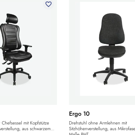
favorite_border
Ergo 10
Chefsessel mit Kopfstütze
Drehstuhl ohne Armlehnen mit
erstellung, aus schwarzem...
Sitzhöhenverstellung, aus Mikrofas
Maße BHT...