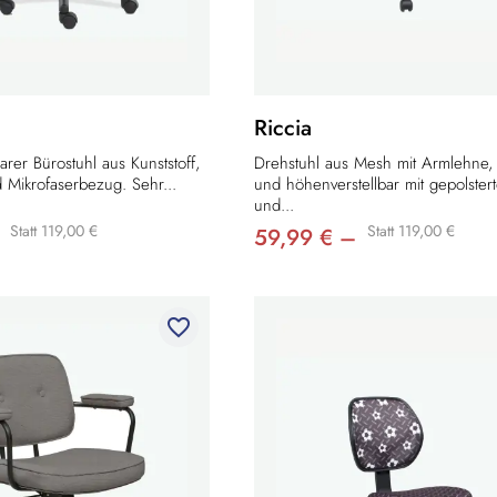
Riccia
arer Bürostuhl aus Kunststoff,
Drehstuhl aus Mesh mit Armlehne,
 Mikrofaserbezug. Sehr...
und höhenverstellbar mit gepolster
und...
Statt 119,00 €
Statt 119,00 €
59,99 € –
favorite_border