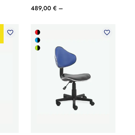
489,00 € –
favorite_border
favorite_border