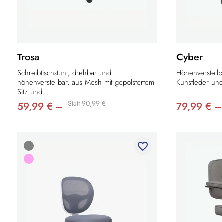
Trosa
Cyber
Schreibtischstuhl, drehbar und
Höhenverstellb
höhenverstellbar, aus Mesh mit gepolstertem
Kunstleder und
Sitz und...
Statt 90,99 €
59,99 € –
79,99 € –
favorite_border