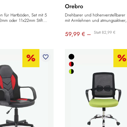
Orebro
en für Hartböden, Set mit 5
Drehbarer und höhenverstellbarer 
2mm oder 11x22mm Stift....
mit Armlehnen und atmungsaktiver,.
Statt 82,99 €
59,99 € –
favorite_border