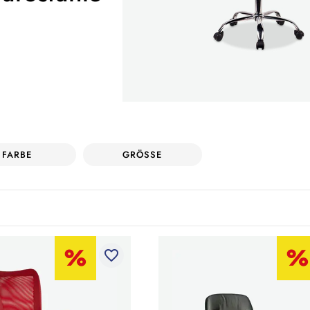
FARBE
GRÖSSE
favorite_border