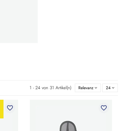
1 - 24 von 31 Artikel(n)
Relevanz
24
favorite_border
favorite_border