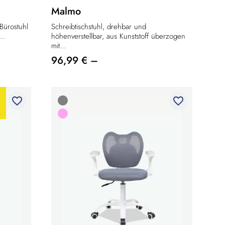
Malmo
Bürostuhl
Schreibtischstuhl, drehbar und
..
höhenverstellbar, aus Kunststoff überzogen
mit...
96,99 € –
favorite_border
favorite_border