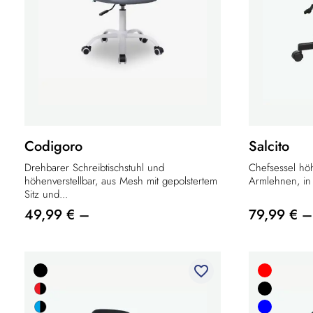
Codigoro
Salcito
Drehbarer Schreibtischstuhl und
Chefsessel höh
höhenverstellbar, aus Mesh mit gepolstertem
Armlehnen, in 
Sitz und...
49,99 € –
79,99 € –
favorite_border