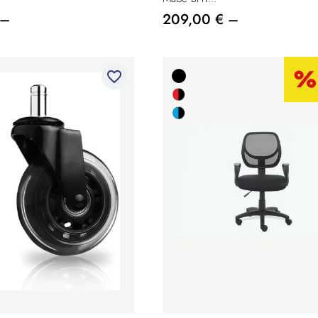
 –
209,00 € –
favorite_border