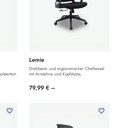
Lemie
Drehbarer und ergonomischer Chefsessel
olstertem
mit Armlehne und Kopfstütze,...
79,99 € –
favorite_border
favorite_border