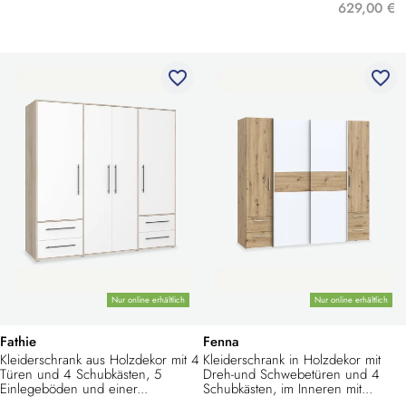
629,00 €
favorite_border
favorite_border
Nur online erhältlich
Nur online erhältlich
Fathie
Fenna
Kleiderschrank aus Holzdekor mit 4
Kleiderschrank in Holzdekor mit
Türen und 4 Schubkästen, 5
Dreh-und Schwebetüren und 4
Einlegeböden und einer...
Schubkästen, im Inneren mit...