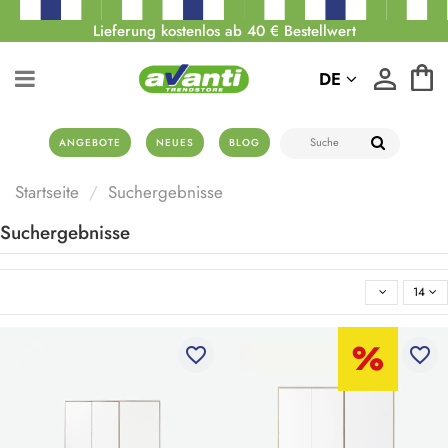
Lieferung kostenlos ab 40 € Bestellwert
DE
ANGEBOTE
NEUES
BLOG
Startseite
Suchergebnisse
Suchergebnisse
14
favorite_border
favorite_border