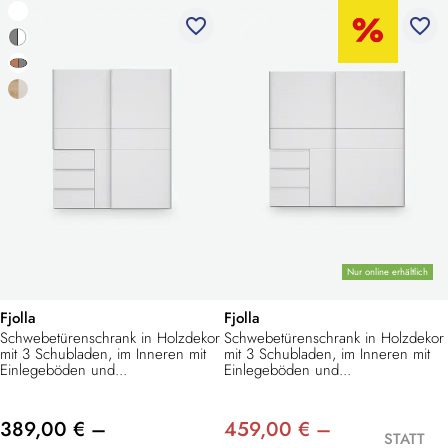
favorite_border
favorite_border
Nur online erhältlich
Fjolla
Fjolla
Schwebetürenschrank in Holzdekor
Schwebetürenschrank in Holzdekor
mit 3 Schubladen, im Inneren mit
mit 3 Schubladen, im Inneren mit
Einlegeböden und...
Einlegeböden und...
389,00 € –
459,00 € –
STATT