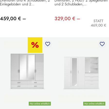
Drehtüren und 4 Schubkästen, 2
Drehtüren, 2 Holz-/ 2 Spiegeltüren
Einlegeböden und 2...
und 2 Schubladen,...
459,00 € –
329,00 € –
STATT
469,00 €
favorite_border
favorite_border
Nur online erhältlich
Nur online erhältlich